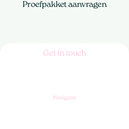
Proefpakket aanvragen
Get in touch
085 065 3600
info@froot.nu
Navigatie
Ons aanbod
Hoe werkt het?