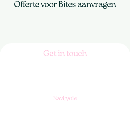
Offerte voor Bites aanvragen
Get in touch
085 065 3600
info@froot.nu
Navigatie
Ons aanbod
Hoe werkt het?